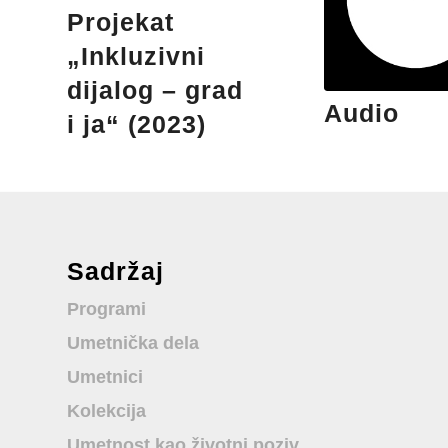
Projekat
„Inkluzivni
dijalog – grad
Audio
i ja“ (2023)
Sadržaj
Programi
Umetnička dela
Umetnici
Kolekcija
Umetnost kao životni poziv