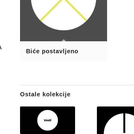
A
Biće postavljeno
Ostale kolekcije