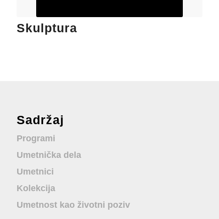
Skulptura
Sadržaj
Programi
Umetnička dela
Umetnici
Kolekcija
Umetnost kao životni poziv