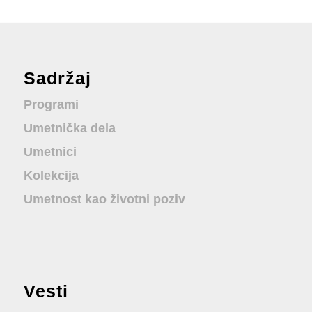
Sadržaj
Programi
Umetnička dela
Umetnici
Kolekcija
Umetnost kao životni poziv
Vesti