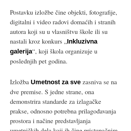
Postavku izložbe čine objekti, fotografije,
digitalni i video radovi domaćih i stranih
autora koji su u vlasništvu škole ili su
nastali kroz konkurs „
Inkluzivna
“, koji škola organizuje u
galerija
poslednjih pet godina.
Izložba
zasniva se na
Umetnost za sve
dve premise. S jedne strane, ona
demonstrira standarde za izlagačke
prakse, odnosno potrebna prilagođavanja
prostora i načine predstavljanja
umetničkih dela koji ih čine pristupačnim