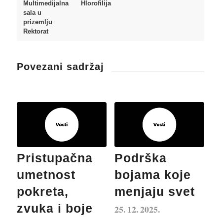
Multimedijalna
Hlorofilija
sala u
prizemlju
Rektorat
Povezani sadržaj
Pristupačna
Podrška
umetnost
bojama koje
pokreta,
menjaju svet
zvuka i boje
25. 12. 2025.