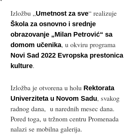
Izložbu „
“ realizuje
Umetnost za sve
Škola za osnovno i srednje
obrazovanje „Milan Petrović“ sa
, u okviru programa
domom učenika
Novi Sad 2022 Evropska prestonica
.
kulture
Izložba je otvorena u holu
Rektorata
, svakog
Univerziteta u Novom Sadu
radnog dana, u narednih mesec dana.
Pored toga, u tržnom centru Promenada
nalazi se mobilna galerija.