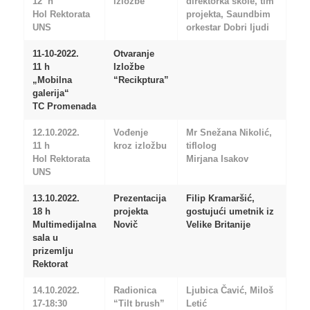
12 h
izložbe
direktorka škole, tim
Hol Rektorata
projekta, Saundbim
UNS
orkestar Dobri ljudi
11-10-2022.
Otvaranje
11 h
Izložbe
„Mobilna
“Recikptura”
galerija“
TC Promenada
12.10.2022.
Vođenje
Mr Snežana Nikolić,
11 h
kroz izložbu
tiflolog
Hol Rektorata
Mirjana Isakov
UNS
13.10.2022.
Prezentacija
Filip Kramaršić,
18 h
projekta
gostujući umetnik iz
Multimedijalna
Novič
Velike Britanije
sala u
prizemlju
Rektorat
14.10.2022.
Radionica
Ljubica Čavić, Miloš
17-18:30
“Tilt brush”
Letić