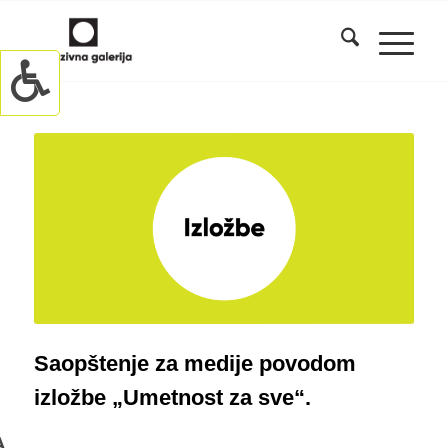
Saopštenje za medije povodom
izložbe „Umetnost za sve“.
A