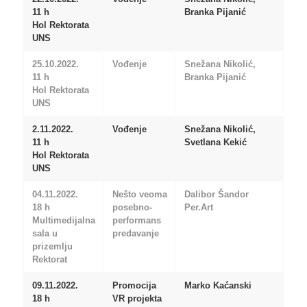
11 h
Branka Pijanić
Hol Rektorata
UNS
25.10.2022.
Vođenje
Snežana Nikolić,
11 h
Branka Pijanić
Hol Rektorata
UNS
2.11.2022.
Vođenje
Snežana Nikolić,
11 h
Svetlana Kekić
Hol Rektorata
UNS
04.11.2022.
Nešto veoma
Dalibor Šandor
18 h
posebno-
Per.Art
Multimedijalna
performans
sala u
predavanje
prizemlju
Rektorat
09.11.2022.
Promocija
Marko Kaćanski
18 h
VR projekta