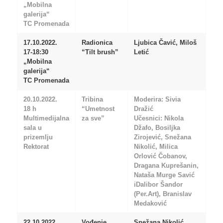
„Mobilna
galerija“
TC Promenada
17.10.2022.
Radionica
Ljubica Čavić, Miloš
17-18:30
“Tilt brush”
Letić
„Mobilna
galerija“
TC Promenada
20.10.2022.
Tribina
Moderira: Sivia
18 h
“Umetnost
Dražić
Multimedijalna
za sve”
Učesnici: Nikola
sala u
Džafo, Bosiljka
prizemlju
Zirojević, Snežana
Rektorat
Nikolić, Milica
Orlović Čobanov,
Dragana Kuprešanin,
Nataša Murge Savić
iDalibor Šandor
(Per.Art), Branislav
Medaković
22.10.2022.
Vođenje
Snežana Nikolić,