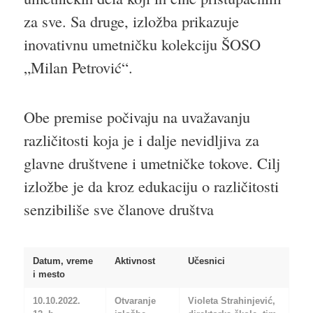
za sve. Sa druge, izložba prikazuje
inovativnu umetničku kolekciju ŠOSO
„Milan Petrović“.
Obe premise počivaju na uvažavanju
različitosti koja je i dalje nevidljiva za
glavne društvene i umetničke tokove. Cilj
izložbe je da kroz edukaciju o različitosti
senzibiliše sve članove društva
Datum, vreme
Aktivnost
Učesnici
i mesto
10.10.2022.
Otvaranje
Violeta Strahinjević,