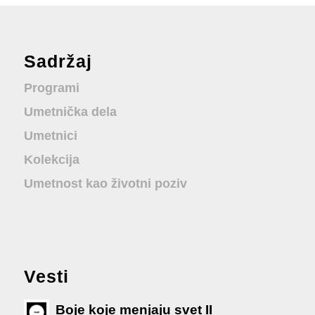
Sadržaj
Programi
Umetnička dela
Umetnici
Kolekcija
Umetnost kao životni poziv
Vesti
Boje koje menjaju svet II