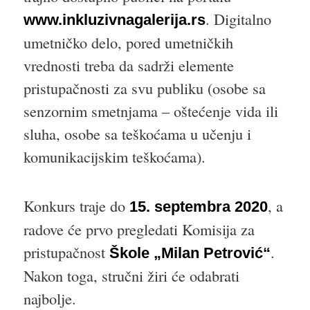
. Digitalno
www.inkluzivnagalerija.rs
umetničko delo, pored umetničkih
vrednosti treba da sadrži elemente
pristupačnosti za svu publiku (osobe sa
senzornim smetnjama – oštećenje vida ili
sluha, osobe sa teškoćama u učenju i
komunikacijskim teškoćama).
Konkurs traje do
, a
15. septembra 2020
radove će prvo pregledati Komisija za
pristupačnost
.
Škole „Milan Petrović“
Nakon toga, stručni žiri će odabrati
najbolje.