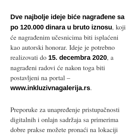
Dve najbolje ideje biće nagrađene sa
, koji
po 120.000 dinara u bruto iznosu
će nagrađenim učesnicima biti isplaćeni
kao autorski honorar. Ideje je potrebno
realizovati do
, a
15. decembra 2020
nagrađeni radovi će nakon toga biti
postavljeni na portal –
.
www.inkluzivnagalerija.rs
Preporuke za unapređenje pristupačnosti
digitalnih i onlajn sadržaja sa primerima
dobre prakse možete pronaći na lokaciji