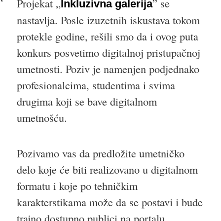
Projekat „
” se
Inkluzivna galerija
nastavlja. Posle izuzetnih iskustava tokom
protekle godine, rešili smo da i ovog puta
konkurs posvetimo digitalnoj pristupačnoj
umetnosti. Poziv je namenjen podjednako
profesionalcima, studentima i svima
drugima koji se bave digitalnom
umetnošću.
Pozivamo vas da predložite umetničko
delo koje će biti realizovano u digitalnom
formatu i koje po tehničkim
karakterstikama može da se postavi i bude
trajno dostupno publici na portalu