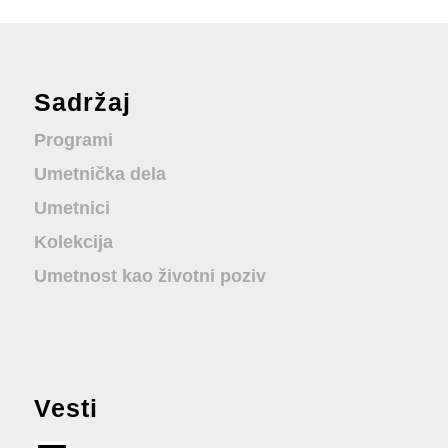
Sadržaj
Programi
Umetnička dela
Umetnici
Kolekcija
Umetnost kao životni poziv
Vesti