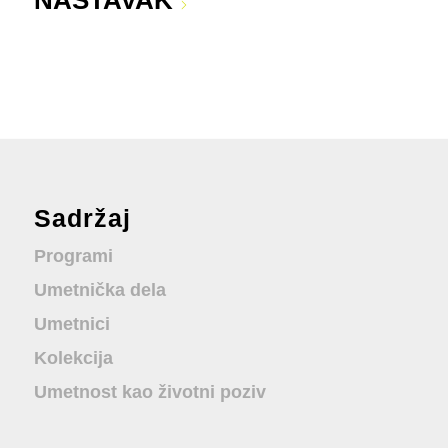
NASTAVAK
Sadržaj
Programi
Umetnička dela
Umetnici
Kolekcija
Umetnost kao životni poziv