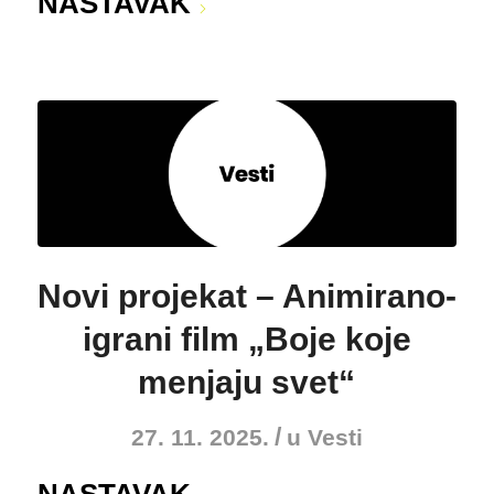
NASTAVAK
Novi projekat – Animirano-
igrani film „Boje koje
menjaju svet“
/
27. 11. 2025.
u
Vesti